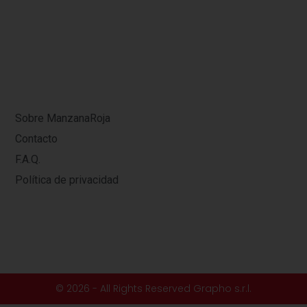
Sobre ManzanaRoja
Contacto
F.A.Q.
Política de privacidad
© 2026 - All Rights Reserved Grapho s.r.l.