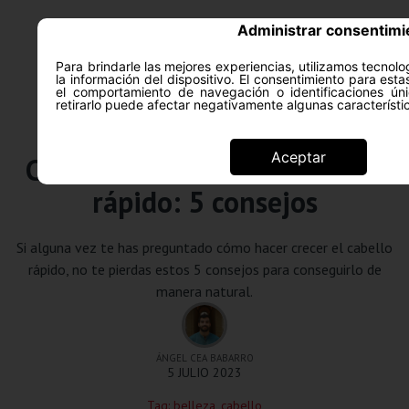
Administrar consentimi
Para brindarle las mejores experiencias, utilizamos tecno
la información del dispositivo. El consentimiento para est
ACERCA DE
SALUD Y PS
el comportamiento de navegación o identificaciones úni
retirarlo puede afectar negativamente algunas característi
Belleza
Aceptar
Cómo hacer crecer el cabello
rápido: 5 consejos
Si alguna vez te has preguntado cómo hacer crecer el cabello
rápido, no te pierdas estos 5 consejos para conseguirlo de
manera natural.
ÁNGEL CEA BABARRO
5 JULIO 2023
Tag:
belleza
,
cabello