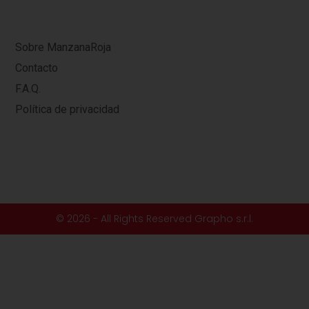
Sobre ManzanaRoja
Contacto
F.A.Q.
Política de privacidad
© 2026 - All Rights Reserved Grapho s.r.l.