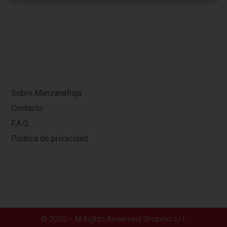
Sobre ManzanaRoja
Contacto
F.A.Q.
Política de privacidad
© 2026 - All Rights Reserved Grapho s.r.l.