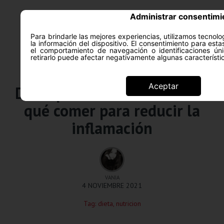
Administrar consentimi
Para brindarle las mejores experiencias, utilizamos tecno
la información del dispositivo. El consentimiento para est
ACERCA DE
SALUD Y PS
el comportamiento de navegación o identificaciones úni
retirarlo puede afectar negativamente algunas característi
Alimentación saludable
Aceptar
Dieta para el acné: descubre
qué comer para reducir la
inflamación
VANIA
4 NOVIEMBRE 2021
Tag:
dieta
,
nutricion