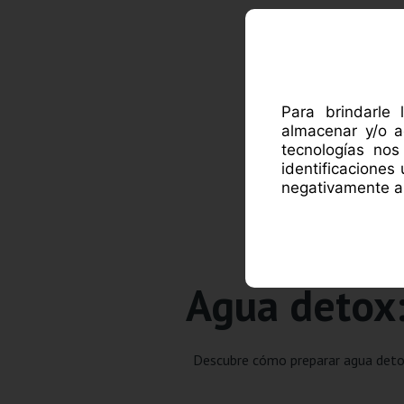
ACE
Para brindarle 
almacenar y/o a
tecnologías no
identificaciones
negativamente al
Agua detox:
Descubre cómo preparar agua detox,