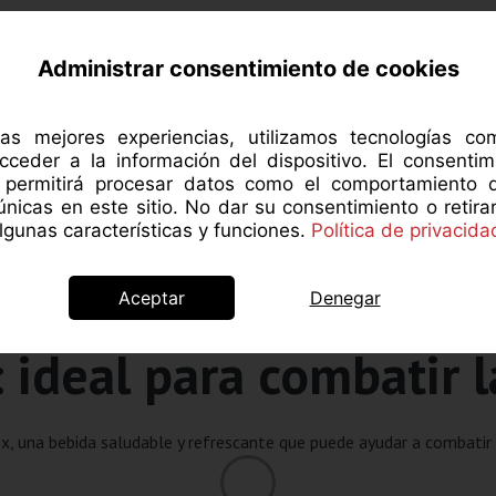
RCA DE MANZANAROJA
NUTRICIÓN
SALUD 
Administrar consentimiento de cookies
las mejores experiencias, utilizamos tecnologías c
cceder a la información del dispositivo. El consentim
s permitirá procesar datos como el comportamiento 
 únicas en este sitio. No dar su consentimiento o retira
gunas características y funciones.
Política de privacida
Aceptar
Denegar
Recetas
 ideal para combatir 
 una bebida saludable y refrescante que puede ayudar a combatir l