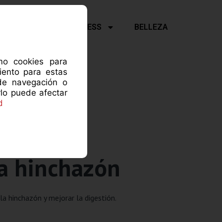
Y PSICOLOGÍA
FITNESS
BELLEZA
omo cookies para
iento para estas
de navegación o
rlo puede afectar
d
la hinchazón
a hinchazón y mejorar la digestión.