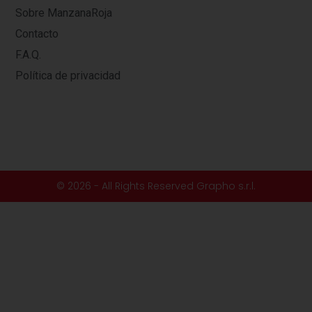
Sobre ManzanaRoja
Contacto
F.A.Q.
Política de privacidad
© 2026 - All Rights Reserved Grapho s.r.l.