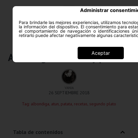
Administrar consentimi
Para brindarle las mejores experiencias, utilizamos tecno
la información del dispositivo. El consentimiento para est
el comportamiento de navegación o identificaciones úni
retirarlo puede afectar negativamente algunas característi
Recetas
Aceptar
Albóndigas de atún y patatas
VANIA
26 SEPTIEMBRE 2018
Tag:
albondiga
,
atun
,
patata
,
recetas
,
segundo plato
Tabla de contenidos