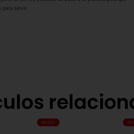
 para servir.
culos relacio
RECETAS
REC