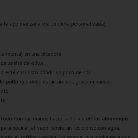
ta la app manzanaroja tu dieta personalizada)
(o la menta) en una picadora.
de aceite de oliva.
o esté casi listo añadir un poco de sal.
de pollo
que debe estar sin piel, grasa ni huesos.
unto.
te.
 todo. Con las manos hacer la forma de las
albóndigas.
para cocinar al vapor sobre un recipiente con agua.
junto al sofrito y cocinar un poco a la plancha para que