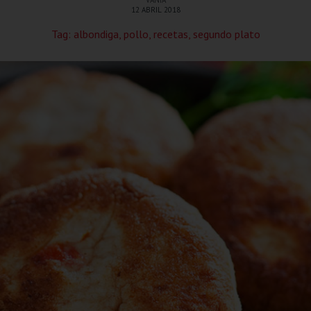
VANIA
12 ABRIL 2018
Tag:
albondiga
,
pollo
,
recetas
,
segundo plato