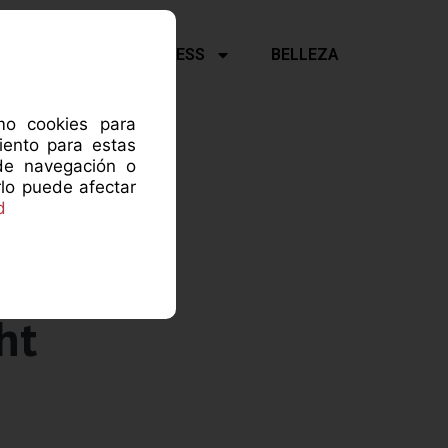
Y PSICOLOGÍA
FITNESS
BELLEZA
omo cookies para
iento para estas
de navegación o
rlo puede afectar
d
ht