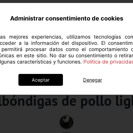
RCA DE MANZANAROJA
NUTRICIÓN
SALUD 
Administrar consentimiento de cookies
las mejores experiencias, utilizamos tecnologías c
cceder a la información del dispositivo. El consentim
s permitirá procesar datos como el comportamiento 
 únicas en este sitio. No dar su consentimiento o retira
gunas características y funciones.
Política de privacida
Aceptar
Denegar
Recetas
lbóndigas de pollo lig