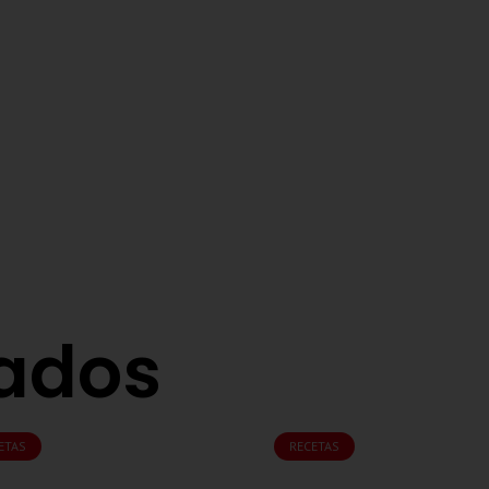
nados
ETAS
RECETAS