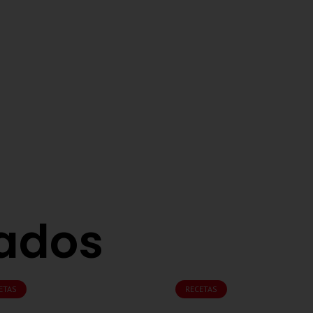
nados
ETAS
RECETAS