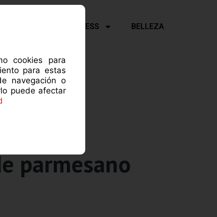
Y PSICOLOGÍA
FITNESS
BELLEZA
omo cookies para
iento para estas
de navegación o
rlo puede afectar
d
 de parmesano