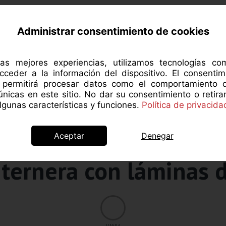
RCA DE MANZANAROJA
NUTRICIÓN
SALUD 
Administrar consentimiento de cookies
las mejores experiencias, utilizamos tecnologías c
cceder a la información del dispositivo. El consentim
s permitirá procesar datos como el comportamiento 
 únicas en este sitio. No dar su consentimiento o retira
gunas características y funciones.
Política de privacida
Aceptar
Denegar
Recetas
 ternera con láminas