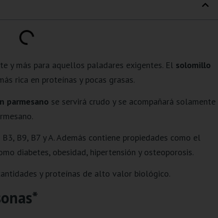
nte y más para aquellos paladares exigentes. El
solomillo
ás rica en proteínas y pocas grasas.
on parmesano
se servirá crudo y se acompañará solamente
armesano.
B3, B9, B7 y A. Además contiene propiedades como el
omo diabetes, obesidad, hipertensión y osteoporosis.
antidades y proteínas de alto valor biológico.
sonas*