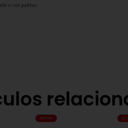
do o con palitos.
culos relacio
RECETAS
REC