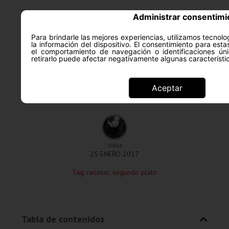
Administrar consentimi
Para brindarle las mejores experiencias, utilizamos tecno
la información del dispositivo. El consentimiento para est
ACERCA DE
SALUD Y PS
el comportamiento de navegación o identificaciones úni
retirarlo puede afectar negativamente algunas característi
Recetas
Aceptar
Cocido suave
VANIA
25 ENERO 2017
Tag:
recetas
,
segundo plato
Tabla de contenidos