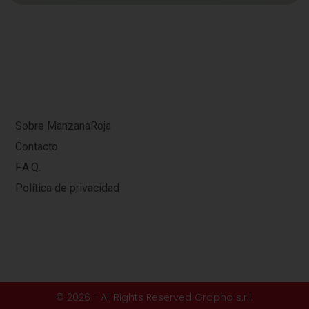
Sobre ManzanaRoja
Contacto
F.A.Q.
Política de privacidad
© 2026 - All Rights Reserved Grapho s.r.l.