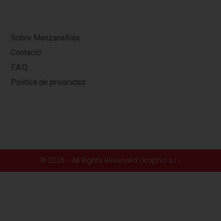
Sobre ManzanaRoja
Contacto
F.A.Q.
Política de privacidad
© 2026 - All Rights Reserved Grapho s.r.l.