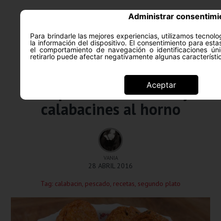
Administrar consentimi
Para brindarle las mejores experiencias, utilizamos tecno
la información del dispositivo. El consentimiento para est
el comportamiento de navegación o identificaciones úni
retirarlo puede afectar negativamente algunas característi
Recetas
Aceptar
Croquetas de merluza y
calabacines al horno
VANIA
28 ABRIL 2016
Tag:
calabacin
,
pescado
,
recetas
,
segundo plato