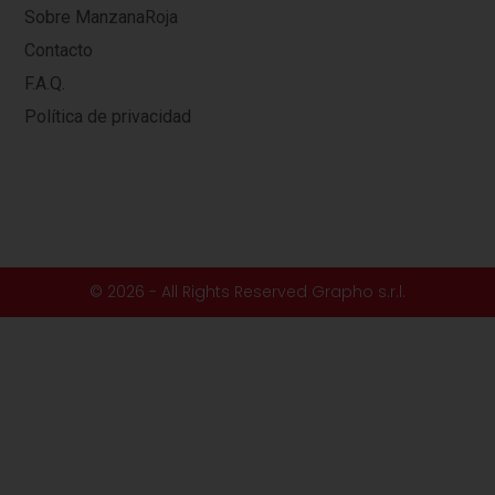
Sobre ManzanaRoja
Contacto
F.A.Q.
Política de privacidad
© 2026 - All Rights Reserved Grapho s.r.l.