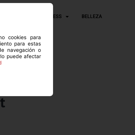
Y PSICOLOGÍA
FITNESS
BELLEZA
omo cookies para
iento para estas
de navegación o
rlo puede afectar
d
t