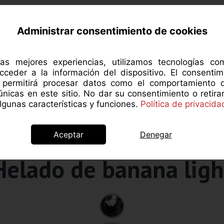
RCA DE MANZANAROJA
NUTRICIÓN
SALUD 
Administrar consentimiento de cookies
las mejores experiencias, utilizamos tecnologías c
cceder a la información del dispositivo. El consentim
s permitirá procesar datos como el comportamiento 
 únicas en este sitio. No dar su consentimiento o retira
gunas características y funciones.
Política de privacida
Aceptar
Denegar
Recetas
Helado de banana ligh