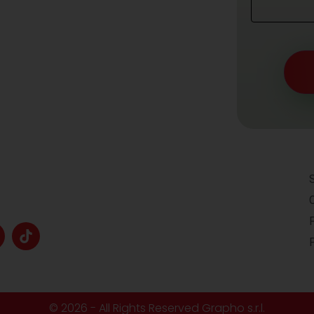
F
P
© 2026 - All Rights Reserved Grapho s.r.l.