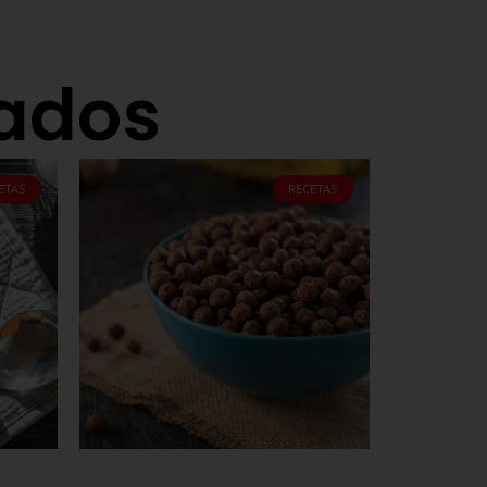
nados
ETAS
RECETAS