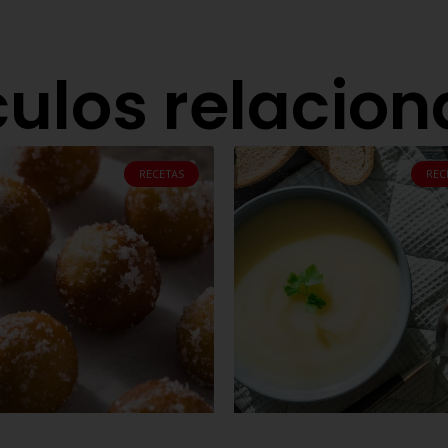
culos relacio
RECETAS
REC