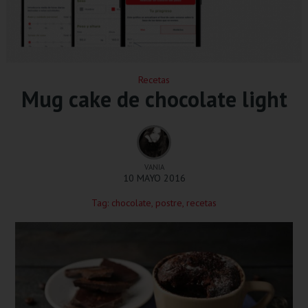
Recetas
Mug cake de chocolate light
VANIA
10 MAYO 2016
Tag:
chocolate
,
postre
,
recetas