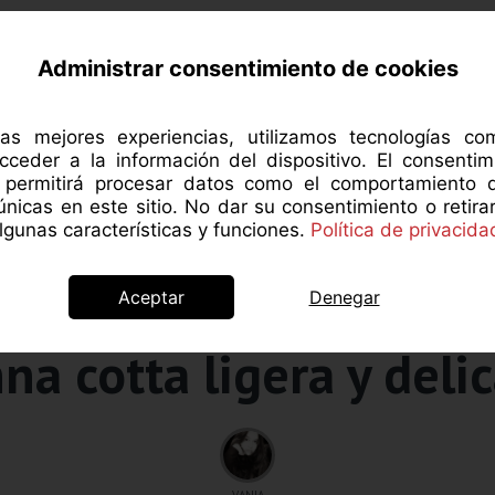
RCA DE MANZANAROJA
NUTRICIÓN
SALUD 
Administrar consentimiento de cookies
las mejores experiencias, utilizamos tecnologías c
cceder a la información del dispositivo. El consentim
s permitirá procesar datos como el comportamiento 
 únicas en este sitio. No dar su consentimiento o retira
gunas características y funciones.
Política de privacida
Aceptar
Denegar
Recetas
na cotta ligera y deli