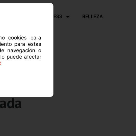
Y PSICOLOGÍA
FITNESS
BELLEZA
omo cookies para
iento para estas
de navegación o
rlo puede afectar
d
cada