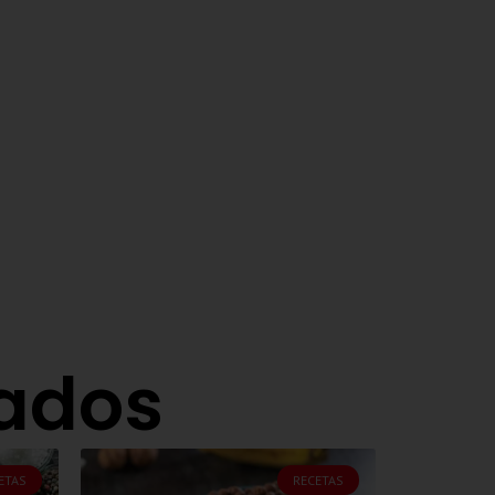
nados
ETAS
RECETAS