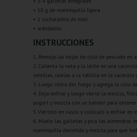
• 3-4 galletas integrales
• 10 g de mantequilla ligera
• 1 cucharadita de miel
• arándanos
INSTRUCCIONES
1. Remoja las hojas de cola de pescado en 
2. Calienta la nata y la leche en una cacerola
semillas, únelas a la tablilla en la cacerola y
3. Luego retira del fuego y agrega la cola 
4. Deja enfriar y luego vierte la mezcla, fil
yogurt y mezcla con un batidor para obten
5. Viértelo en vasos y colócalo a enfriar en 
6. Muele las galletas y pica las almendras 
mantequilla derretida y mezcla para que t