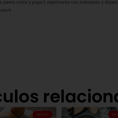
la panna cotta y yogurt, espolvorea con arándanos y déjalo
ervir.
culos relacio
RECETAS
REC