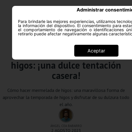
Administrar consentimi
Para brindarle las mejores experiencias, utilizamos tecno
la información del dispositivo. El consentimiento para est
ACERCA DE
SALUD Y PS
el comportamiento de navegación o identificaciones úni
retirarlo puede afectar negativamente algunas característi
Recetas
Aceptar
Cómo hacer mermelada de
higos: ¡una dulce tentación
casera!
Cómo hacer mermelada de higos: una maravillosa forma de
aprovechar la temporada de higos y disfrutar de su dulzura todo
el año.
ÁNGEL CEA BABARRO
2 AGOSTO 2023