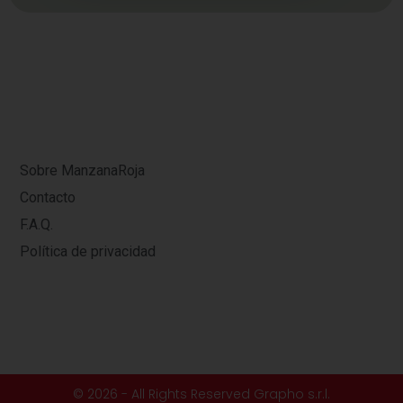
Sobre ManzanaRoja
Contacto
F.A.Q.
Política de privacidad
© 2026 - All Rights Reserved Grapho s.r.l.