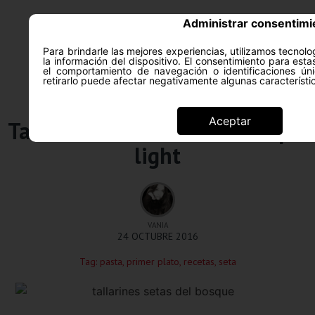
Administrar consentimi
Para brindarle las mejores experiencias, utilizamos tecno
la información del dispositivo. El consentimiento para est
ACERCA DE
SALUD Y PS
el comportamiento de navegación o identificaciones úni
retirarlo puede afectar negativamente algunas característi
Recetas
Aceptar
Tallarines con setas del bosque
light
VANIA
24 OCTUBRE 2016
Tag:
pasta
,
primer plato
,
recetas
,
seta