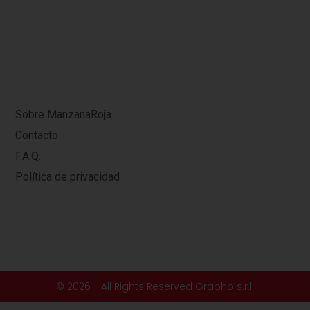
Sobre ManzanaRoja
Contacto
F.A.Q.
Política de privacidad
© 2026 - All Rights Reserved Grapho s.r.l.