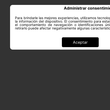
Administrar consentimi
Para brindarle las mejores experiencias, utilizamos tecno
la información del dispositivo. El consentimiento para est
ACERCA DE
SALUD Y PS
el comportamiento de navegación o identificaciones úni
retirarlo puede afectar negativamente algunas característi
Aceptar