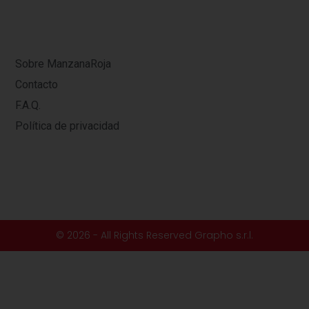
Sobre ManzanaRoja
Contacto
F.A.Q.
Política de privacidad
© 2026 - All Rights Reserved Grapho s.r.l.