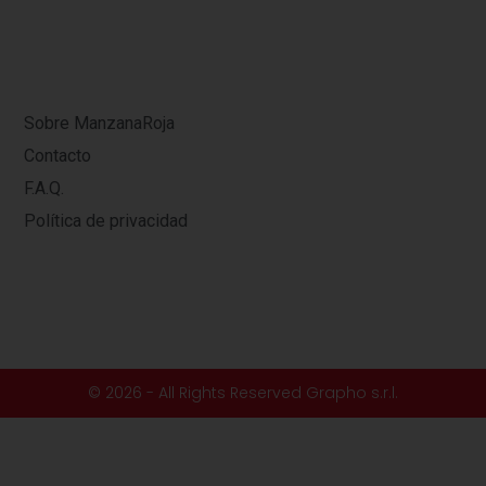
Sobre ManzanaRoja
Contacto
F.A.Q.
Política de privacidad
© 2026 - All Rights Reserved Grapho s.r.l.