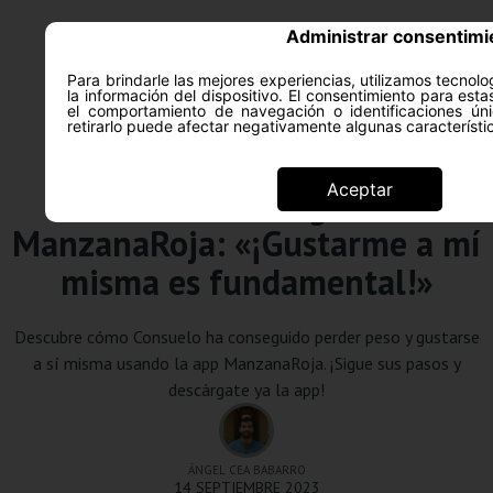
Administrar consentimi
Para brindarle las mejores experiencias, utilizamos tecno
la información del dispositivo. El consentimiento para est
ACERCA DE
SALUD Y PS
el comportamiento de navegación o identificaciones úni
retirarlo puede afectar negativamente algunas característi
Testimonios
Aceptar
Consuelo -7 kg con
ManzanaRoja: «¡Gustarme a mí
misma es fundamental!»
Descubre cómo Consuelo ha conseguido perder peso y gustarse
a sí misma usando la app ManzanaRoja. ¡Sigue sus pasos y
descárgate ya la app!
ÁNGEL CEA BABARRO
14 SEPTIEMBRE 2023