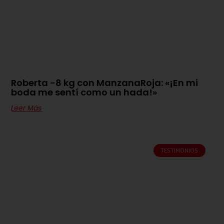
Roberta -8 kg con ManzanaRoja: «¡En mi
boda me sentí como un hada!»
Leer Más
TESTIMONIOS