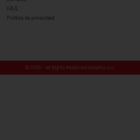
F.A.Q.
Política de privacidad
© 2026 - All Rights Reserved Grapho s.r.l.