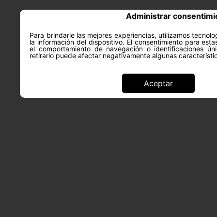
Administrar consentimi
Para brindarle las mejores experiencias, utilizamos tecno
la información del dispositivo. El consentimiento para est
ACERCA DE
SALUD Y PS
el comportamiento de navegación o identificaciones úni
retirarlo puede afectar negativamente algunas característi
Aceptar