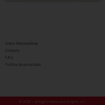
Sobre ManzanaRoja
Contacto
F.A.Q.
Política de privacidad
© 2026 - All Rights Reserved Grapho s.r.l.