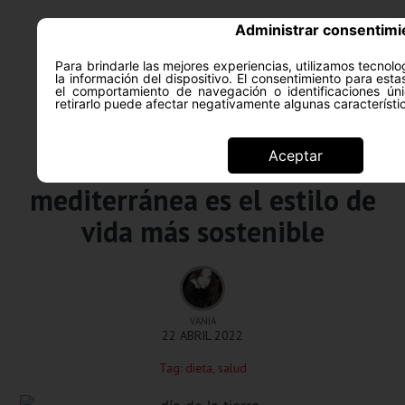
Administrar consentimi
Para brindarle las mejores experiencias, utilizamos tecno
la información del dispositivo. El consentimiento para est
ACERCA DE
SALUD Y PS
el comportamiento de navegación o identificaciones úni
retirarlo puede afectar negativamente algunas característi
Salud y psicología
Aceptar
Día de la Tierra: la dieta
mediterránea es el estilo de
vida más sostenible
VANIA
22 ABRIL 2022
Tag:
dieta
,
salud