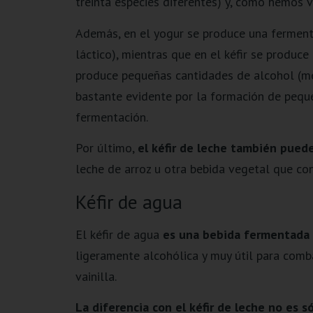
treinta especies diferentes) y, como hemos 
Además, en el yogur se produce una fermentac
láctico), mientras que en el kéfir se produc
produce pequeñas cantidades de alcohol (me
bastante evidente por la formación de peque
fermentación.
Por último,
el kéfir de leche también pued
leche de arroz u otra bebida vegetal que co
Kéfir de agua
El kéfir de agua
es una bebida fermentada 
ligeramente alcohólica y muy útil para comb
vainilla.
La diferencia con el kéfir de leche no es s