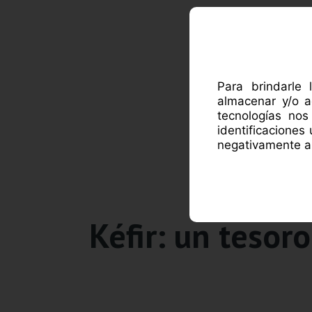
ACE
Para brindarle 
almacenar y/o a
tecnologías no
identificaciones
negativamente al
Kéfir: un tesor