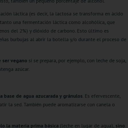
visto, también un pequeño porcentaje de alcohol.
ión láctica (es decir, la lactosa se transforma en ácido
e tanto una fermentación láctica como alcohólica, que
nos del 2%) y dióxido de carbono. Esto último es
ñas burbujas al abrir la botella y/o durante el proceso de
e ser vegano
si se prepara, por ejemplo, con leche de soja,
ntenga azúcar.
a base de agua azucarada y gránulos
. Es efervescente,
atir la sed. También puede aromatizarse con canela o
ólo la materia prima básica
(leche en lugar de agua),
sino