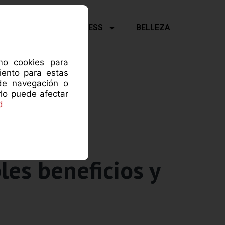
Y PSICOLOGÍA
FITNESS
BELLEZA
omo cookies para
iento para estas
de navegación o
rlo puede afectar
d
les beneficios y