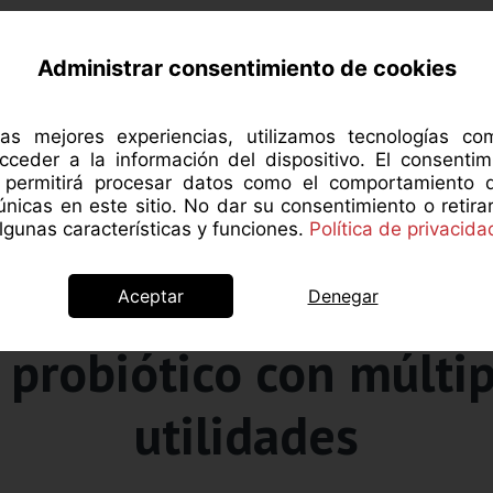
RCA DE MANZANAROJA
NUTRICIÓN
SALUD 
Administrar consentimiento de cookies
las mejores experiencias, utilizamos tecnologías c
cceder a la información del dispositivo. El consentim
s permitirá procesar datos como el comportamiento 
 únicas en este sitio. No dar su consentimiento o retira
gunas características y funciones.
Política de privacida
Aceptar
Denegar
Alimentación saludable
o probiótico con múltip
utilidades