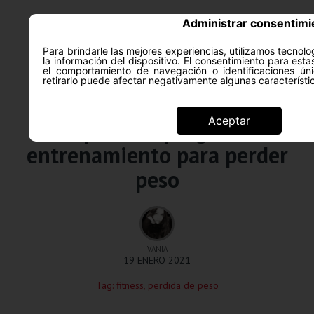
Administrar consentimi
Para brindarle las mejores experiencias, utilizamos tecno
la información del dispositivo. El consentimiento para est
ACERCA DE
SALUD Y PS
el comportamiento de navegación o identificaciones úni
retirarlo puede afectar negativamente algunas característi
Entrenamiento
Aceptar
Sobrepeso: el programa de
entrenamiento para perder
peso
VANIA
19 ENERO 2021
Tag:
fitness
,
perdida de peso