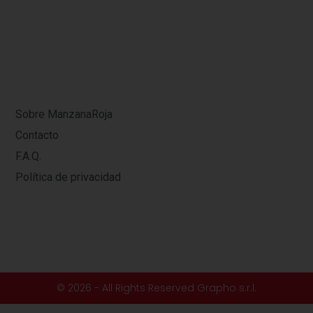
Sobre ManzanaRoja
Contacto
F.A.Q.
Política de privacidad
© 2026 - All Rights Reserved Grapho s.r.l.