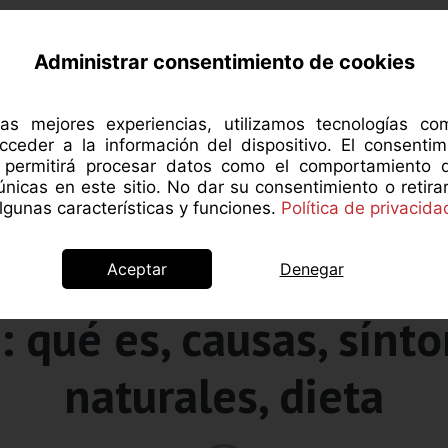
RCA DE MANZANAROJA
NUTRICIÓN
SALUD 
Administrar consentimiento de cookies
las mejores experiencias, utilizamos tecnologías c
cceder a la información del dispositivo. El consentim
s permitirá procesar datos como el comportamiento 
 únicas en este sitio. No dar su consentimiento o retira
gunas características y funciones.
Política de privacida
Aceptar
Denegar
Salud y psicología
: qué es, causas, sínt
naturales, dieta