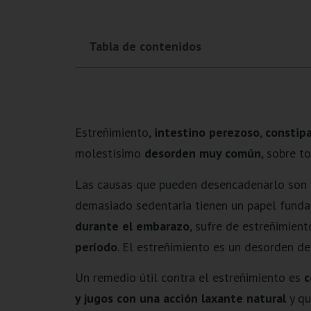
Tabla de contenidos
Estreñimiento,
intestino perezoso
,
constip
molestísimo
desorden muy común
, sobre t
Las causas que pueden desencadenarlo son var
demasiado sedentaria tienen un papel fund
durante el embarazo
, sufre de estreñimien
período
. El estreñimiento es un desorden d
Un remedio útil contra el estreñimiento es
c
y jugos con una acción laxante natural
y qu