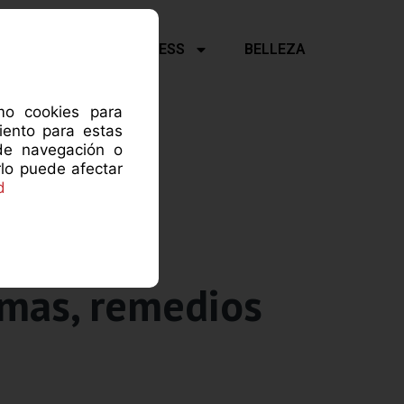
Y PSICOLOGÍA
FITNESS
BELLEZA
omo cookies para
iento para estas
de navegación o
rlo puede afectar
d
omas, remedios