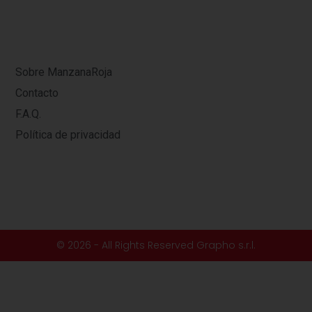
Sobre ManzanaRoja
Contacto
F.A.Q.
Política de privacidad
© 2026 - All Rights Reserved Grapho s.r.l.