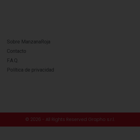
Sobre ManzanaRoja
Contacto
F.A.Q.
Política de privacidad
© 2026 - All Rights Reserved Grapho s.r.l.