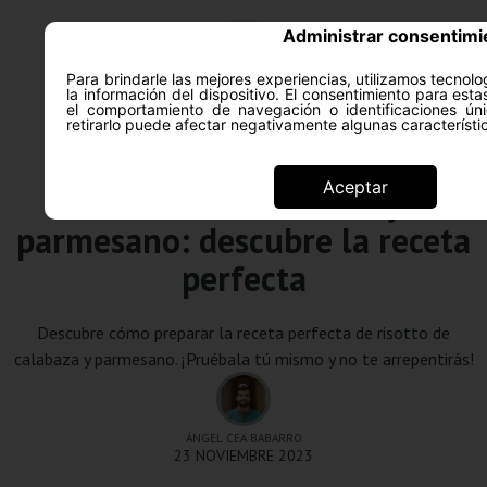
Administrar consentimi
Para brindarle las mejores experiencias, utilizamos tecno
la información del dispositivo. El consentimiento para est
el comportamiento de navegación o identificaciones úni
retirarlo puede afectar negativamente algunas característi
Recetas
Aceptar
Risotto de calabaza y
parmesano: descubre la receta
perfecta
Descubre cómo preparar la receta perfecta de risotto de
calabaza y parmesano. ¡Pruébala tú mismo y no te arrepentirás!
ÁNGEL CEA BABARRO
23 NOVIEMBRE 2023