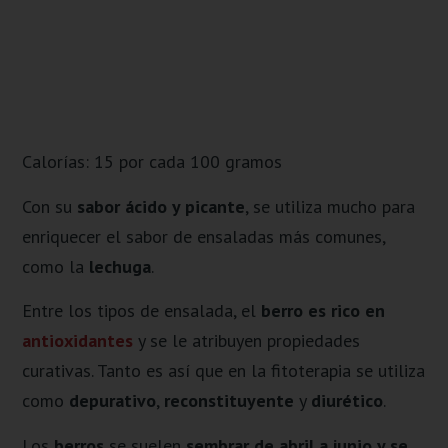
Calorías: 15 por cada 100 gramos
Con su
sabor ácido y picante
, se utiliza mucho para
enriquecer el sabor de ensaladas más comunes,
como la
lechuga
.
Entre los tipos de ensalada, el
berro es rico en
antioxidantes
y se le atribuyen propiedades
curativas. Tanto es así que en la fitoterapia se utiliza
como
depurativo
,
reconstituyente
y
diurético
.
Los
berros
se suelen
sembrar de abril a junio y se