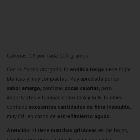
Calorías: 18 por cada 100 gramos
Con su forma alargada, la
endibia belga
tiene hojas
blancas y muy compactas. Muy apreciada por su
sabor amargo
, contiene
pocas calorías
, pero
importantes vitaminas como la
A y la B
. También
contiene
excelentes cantidades de fibra insoluble
,
muy útil en casos de
estreñimiento agudo
.
Atención
: si tiene
manchas grisáceas
en las hojas,
significa que no está muy fresca y que se ha