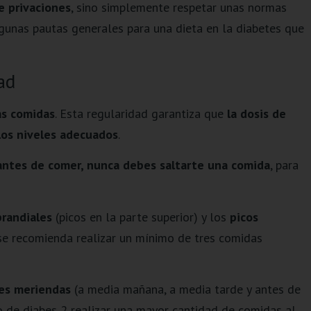
de privaciones
, sino simplemente respetar unas normas
lgunas pautas generales para una dieta en la diabetes que
ad
as comidas
. Esta regularidad garantiza que
la dosis de
los niveles adecuados
.
a antes de comer, nunca debes saltarte una comida
, para
prandiales
(picos en la parte superior) y los
picos
, se recomienda realizar un mínimo de tres comidas
es meriendas
(a media mañana, a media tarde y antes de
o de diabes 2 realizar una mayor cantidad de comidas al