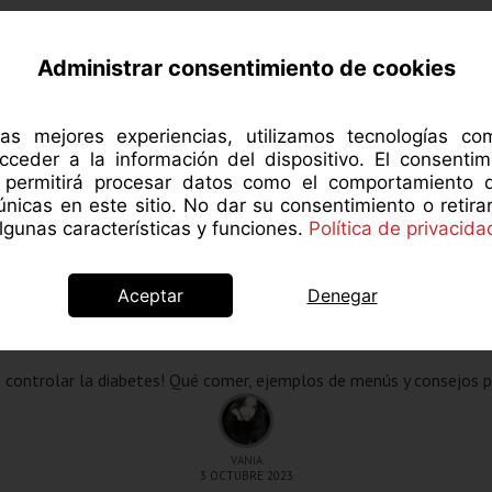
RCA DE MANZANAROJA
NUTRICIÓN
SALUD 
Administrar consentimiento de cookies
las mejores experiencias, utilizamos tecnologías c
cceder a la información del dispositivo. El consentim
s permitirá procesar datos como el comportamiento 
 únicas en este sitio. No dar su consentimiento o retira
Alimentación saludable
a diabéticos: la guía
gunas características y funciones.
Política de privacida
menú
Aceptar
Denegar
 controlar la diabetes! Qué comer, ejemplos de menús y consejos pa
VANIA
3 OCTUBRE 2023