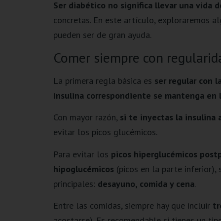
Ser diabético no significa llevar una vida 
concretas. En este artículo, exploraremos a
pueden ser de gran ayuda.
Comer siempre con regularid
La primera regla básica es
ser regular con l
insulina correspondiente se mantenga en 
Con mayor razón,
si te inyectas la insulin
evitar los picos glucémicos.
Para evitar los
picos hiperglucémicos post
hipoglucémicos
(picos en la parte inferior)
principales:
desayuno, comida y cena
.
Entre las comidas, siempre hay que incluir
tr
acostarse). Es recomendable si tienes un tip