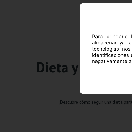
ACE
Para brindarle 
almacenar y/o a
tecnologías no
identificaciones
Dieta y menú par
negativamente al
¡Descubre cómo seguir una dieta para