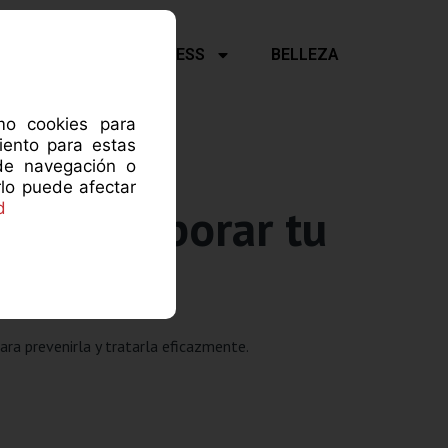
Y PSICOLOGÍA
FITNESS
BELLEZA
omo cookies para
iento para estas
de navegación o
rlo puede afectar
 para elaborar tu
d
ra prevenirla y tratarla eficazmente.