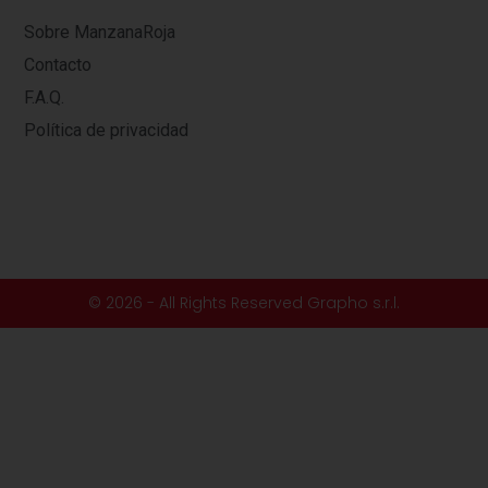
Sobre ManzanaRoja
Contacto
F.A.Q.
Política de privacidad
© 2026 - All Rights Reserved Grapho s.r.l.