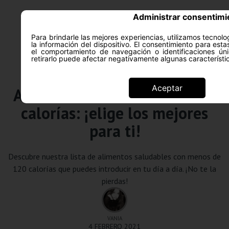
Administrar consentimi
Para brindarle las mejores experiencias, utilizamos tecno
la información del dispositivo. El consentimiento para est
el comportamiento de navegación o identificaciones úni
retirarlo puede afectar negativamente algunas característi
Alimentación saludable
Aceptar
Alimentos con menos de 120
calorías: ¡elige los mejores
para ti!
Descubre nuestra lista de alimentos saludables con menos de
120 calorías que puedes introducir en tu día a día. ¡No te la
pierdas!
VANIA
4 FEBRERO 2021